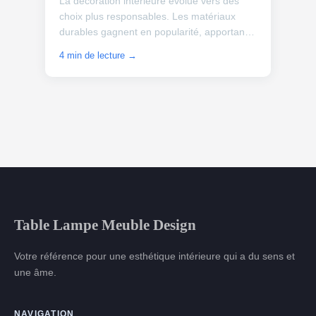
La décoration intérieure évolue vers des
choix plus responsables. Les matériaux
durables gagnent en popularité, apportant
une nouvelle dimension à l'esthétique des
4 min de lecture →
espaces de vie. ...
Table Lampe Meuble Design
Votre référence pour une esthétique intérieure qui a du sens et
une âme.
NAVIGATION